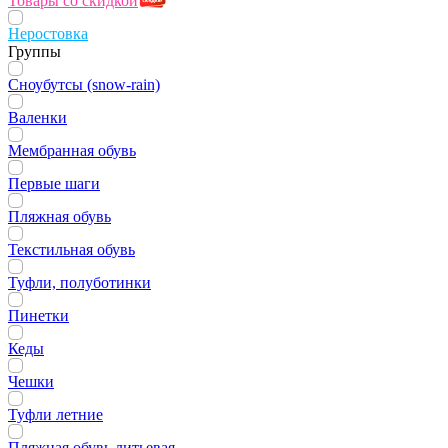
Товары со скидкой
Неростовка
Группы
Сноубутсы (snow-rain)
Валенки
Мембранная обувь
Первые шаги
Пляжная обувь
Текстильная обувь
Туфли, полуботинки
Пинетки
Кеды
Чешки
Туфли летние
Пляжная обувь литьевая