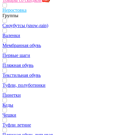
Товары со скидкой
Неростовка
Группы
Сноубутсы (snow-rain)
Валенки
Мембранная обувь
Первые шаги
Пляжная обувь
Текстильная обувь
Туфли, полуботинки
Пинетки
Кеды
Чешки
Туфли летние
Пляжная обувь литьевая