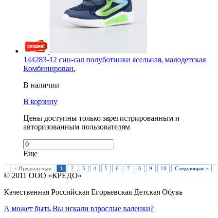
144283-12 син-сал полуботинки ясельная, малодетская
Комбинирован.
В наличии
В корзину
Цены доступны только зарегистрированным и
авторизованным пользователям
Еще
< Предыдущая
1
2
3
4
5
6
7
8
9
10
Следующая >
© 2011 ООО «КРЕДО»
Качественная Российская Егорьевская Детская Обувь
А может быть Вы искали взрослые валенки?