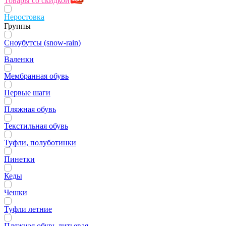
Товары со скидкой
Неростовка
Группы
Сноубутсы (snow-rain)
Валенки
Мембранная обувь
Первые шаги
Пляжная обувь
Текстильная обувь
Туфли, полуботинки
Пинетки
Кеды
Чешки
Туфли летние
Пляжная обувь литьевая