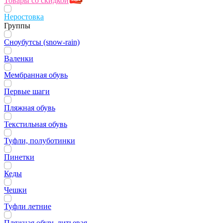
Товары со скидкой
Неростовка
Группы
Сноубутсы (snow-rain)
Валенки
Мембранная обувь
Первые шаги
Пляжная обувь
Текстильная обувь
Туфли, полуботинки
Пинетки
Кеды
Чешки
Туфли летние
Пляжная обувь литьевая