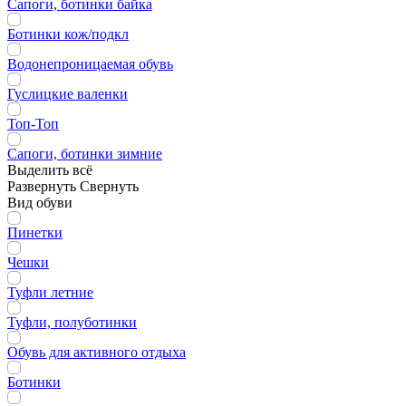
Сапоги, ботинки байка
Ботинки кож/подкл
Водонепроницаемая обувь
Гуслицкие валенки
Топ-Топ
Сапоги, ботинки зимние
Выделить всё
Развернуть
Свернуть
Вид обуви
Пинетки
Чешки
Туфли летние
Туфли, полуботинки
Обувь для активного отдыха
Ботинки