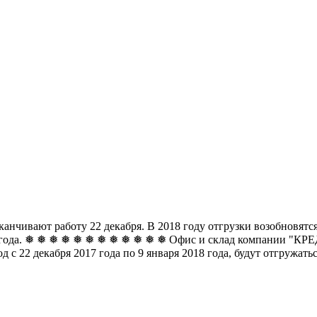
чивают работу 22 декабря. В 2018 году отгрузки возобновятся 
8 года. ❅ ❅ ❅ ❅ ❅ ❅
❅ ❅ ❅ ❅ ❅ ❅ Офис и склад компании "КРЕДО
д с 22 декабря 2017 года по 9 января 2018 года, будут отгружат