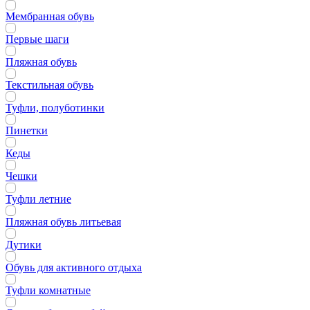
Мембранная обувь
Первые шаги
Пляжная обувь
Текстильная обувь
Туфли, полуботинки
Пинетки
Кеды
Чешки
Туфли летние
Пляжная обувь литьевая
Дутики
Обувь для активного отдыха
Туфли комнатные