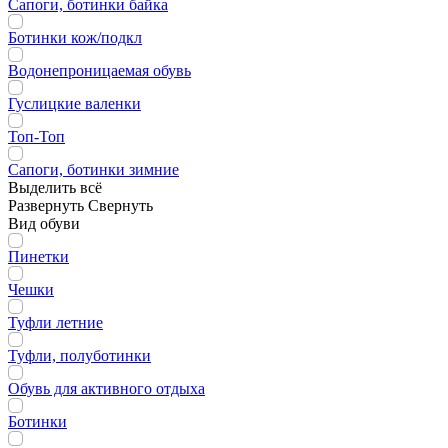
Сапоги, ботинки байка
Ботинки кож/подкл
Водонепроницаемая обувь
Гуслицкие валенки
Топ-Топ
Сапоги, ботинки зимние
Выделить всё
Развернуть
Свернуть
Вид обуви
Пинетки
Чешки
Туфли летние
Туфли, полуботинки
Обувь для активного отдыха
Ботинки