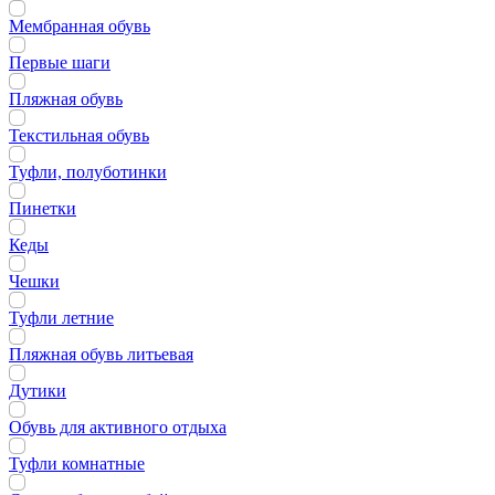
Мембранная обувь
Первые шаги
Пляжная обувь
Текстильная обувь
Туфли, полуботинки
Пинетки
Кеды
Чешки
Туфли летние
Пляжная обувь литьевая
Дутики
Обувь для активного отдыха
Туфли комнатные