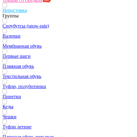
Товары со скидкой
Неростовка
Группы
Сноубутсы (snow-rain)
Валенки
Мембранная обувь
Первые шаги
Пляжная обувь
Текстильная обувь
Туфли, полуботинки
Пинетки
Кеды
Чешки
Туфли летние
Пляжная обувь литьевая