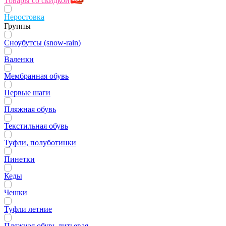
Товары со скидкой
Неростовка
Группы
Сноубутсы (snow-rain)
Валенки
Мембранная обувь
Первые шаги
Пляжная обувь
Текстильная обувь
Туфли, полуботинки
Пинетки
Кеды
Чешки
Туфли летние
Пляжная обувь литьевая