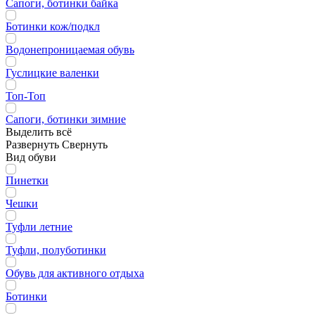
Сапоги, ботинки байка
Ботинки кож/подкл
Водонепроницаемая обувь
Гуслицкие валенки
Топ-Топ
Сапоги, ботинки зимние
Выделить всё
Развернуть
Свернуть
Вид обуви
Пинетки
Чешки
Туфли летние
Туфли, полуботинки
Обувь для активного отдыха
Ботинки