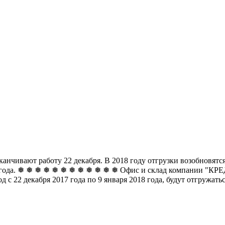
чивают работу 22 декабря. В 2018 году отгрузки возобновятся 
8 года. ❅ ❅ ❅ ❅ ❅ ❅
❅ ❅ ❅ ❅ ❅ ❅ Офис и склад компании "КРЕДО
д с 22 декабря 2017 года по 9 января 2018 года, будут отгружат