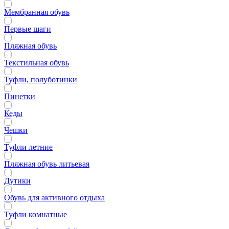
Мембранная обувь
Первые шаги
Пляжная обувь
Текстильная обувь
Туфли, полуботинки
Пинетки
Кеды
Чешки
Туфли летние
Пляжная обувь литьевая
Дутики
Обувь для активного отдыха
Туфли комнатные